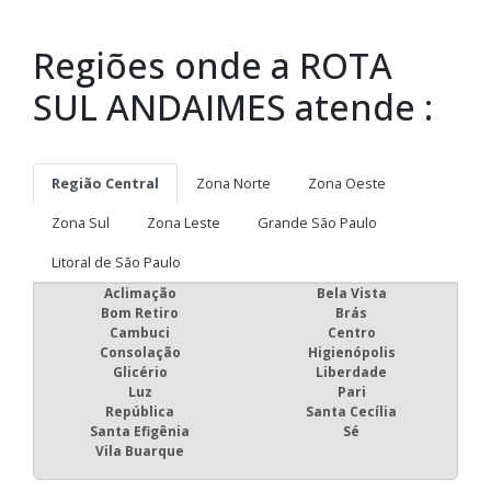
disponível livremente na internet.
Regiões onde atendemos Andaime com
rodas
Regiões onde a ROTA
SUL ANDAIMES atende :
Região Central
Zona Norte
Zona Oeste
Zona Sul
Zona Leste
Grande São Paulo
Litoral de São Paulo
Aclimação
Bela Vista
Bom Retiro
Brás
Cambuci
Centro