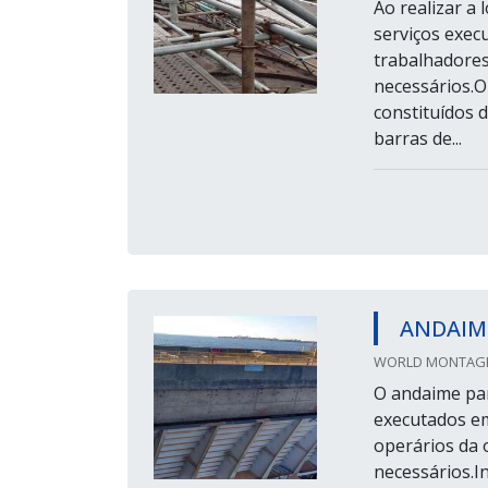
Ao realizar a
serviços exec
trabalhadores
necessários.O
constituídos 
barras de...
ANDAIM
WORLD MONTAGEN
O andaime par
executados em
operários da 
necessários.I