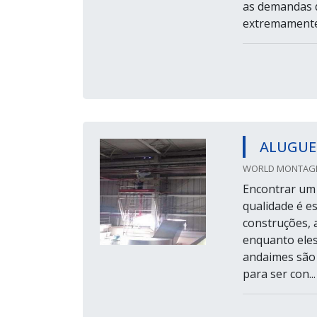
as demandas d
extremamente 
ALUGUE
WORLD MONTAGEN
Encontrar um 
qualidade é e
construções, 
enquanto ele
andaimes são 
para ser con...