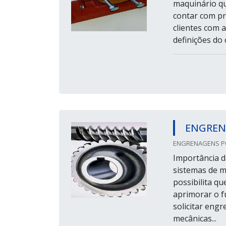
maquinário qu
contar com pr
clientes com 
definições do
ENGREN
ENGRENAGENS POZ
Importância 
sistemas de m
possibilita qu
aprimorar o f
solicitar eng
mecânicas...