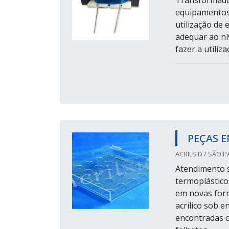
equipamentos 
utilização de 
adequar ao ní
fazer a utili
PEÇAS 
ACRILSID / SÃO P
Atendimento s
termoplástico
em novas form
acrílico sob 
encontradas c