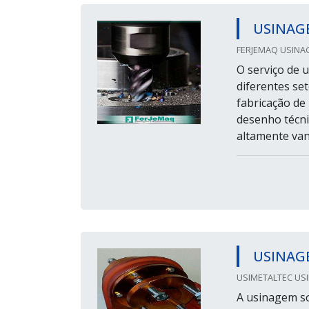
USINAG
FERJEMAQ USINA
O serviço de
diferentes set
fabricação de
desenho técni
altamente vant
USINAG
USIMETALTEC USI
A usinagem s