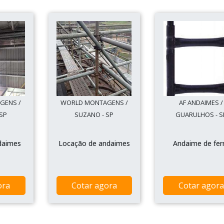
GENS /
WORLD MONTAGENS /
AF ANDAIMES /
SP
SUZANO - SP
GUARULHOS - S
daimes
Locação de andaimes
Andaime de fer
ora
Cotar agora
Cotar agora