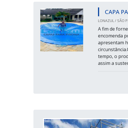
CAPA P
LONAZUL / SÃO P
A fim de forne
encomenda pod
apresentam ha
circunstância
tempo, o prod
assim a susten