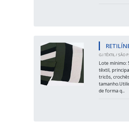
RETILÍ
G.I TÊXTIL / SÃO 
Lote mínimo: 
têxtil, princ
tricôs, croch
tamanho.Utili
de forma q...